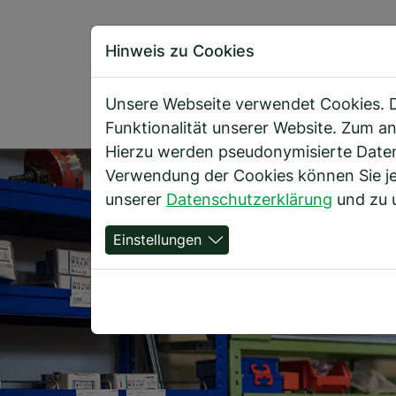
Hinweis zu Cookies
Ü
Unsere Webseite verwendet Cookies. Di
Funktionalität unserer Website. Zum an
Hierzu werden pseudonymisierte Daten
Direkt zur Hauptnavigation springen
Direkt zum Inhalt springen
Verwendung der Cookies können Sie jed
unserer
Datenschutzerklärung
und zu 
Einstellungen