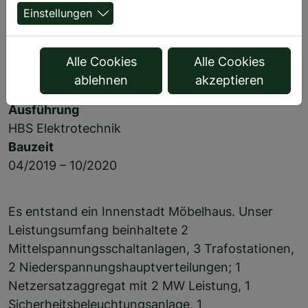
Einstellungen
IKEA Karlsruhe
Alle Cookies
Alle Cookies
Auftraggeber
ablehnen
akzeptieren
IKEA
Ausführung
HBS Elektrotechnik​​​​​​​
Bauzeit
04/2019 – 10/2020
Es entstand ein Innenstadt Möbelhaus. Unser
Leistungsumfang beinhaltete 2
Mittelspannungsschaltanlagen, 3 Trafostationen,
2 Niederspannungshauptverteilungen; 1
Netzersatzaggregat mit 2 MW Leistung, 1
Sicherheitsbeleuchtungsanlage, 1